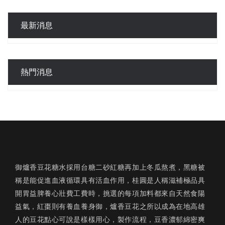
最新消息
熱門消息
御爐香豆花糖水採用台糖二砂紅糖再加上冬瓜熬煮，黑糖被
稱是能促進血液循環具有活血作用，桂圓是人稱滋補極品具
開胃益脾養心壯費工費時，挑選的每項加料都來自天然食陽
益氣，紅棗則有養血養身御，爐香豆花之所以成為在地高雄
人的豆花點心可說是樣樣用心，製作流程，豆香濃郁綿密爽