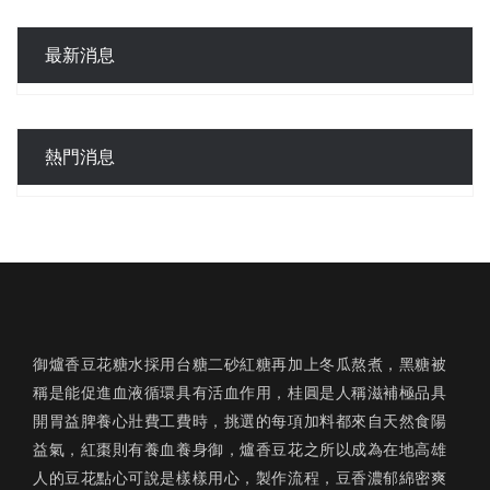
最新消息
熱門消息
御爐香豆花糖水採用台糖二砂紅糖再加上冬瓜熬煮，黑糖被
稱是能促進血液循環具有活血作用，桂圓是人稱滋補極品具
開胃益脾養心壯費工費時，挑選的每項加料都來自天然食陽
益氣，紅棗則有養血養身御，爐香豆花之所以成為在地高雄
人的豆花點心可說是樣樣用心，製作流程，豆香濃郁綿密爽